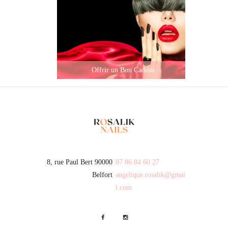
Offrir un Bon Cadeau
8, rue Paul Bert 90000
07 86 84 60 27
Belfort
angelique.rosalik@gmai
l.com